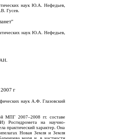
атических наук Ю.А. Нефедьев,
В. Гусев.
анет"
атических наук Ю.А. Нефедьев,
САН.
2007 г
афических наук А.Ф. Глазовский
й МПГ 2007–2008 гг. составе
ИИ) Росгидромета на научно-
ла практический характер. Она
хипелагах Новая Земля и Земля
аренцева моря и, в частности