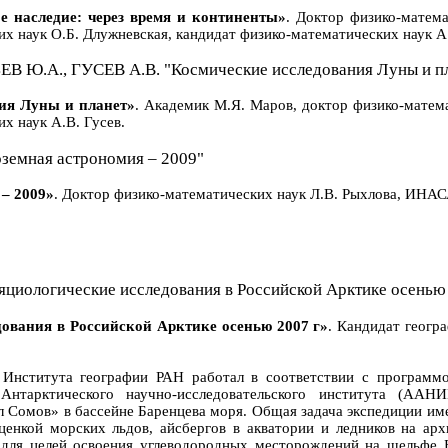
наследие: через время и континенты»
. Доктор физико-матем
х наук О.Б. Длужневская, кандидат физико-математических наук А.
Ю.А., ГУСЕВ А.В. "Космические исследования Луны и пл
я Луны и планет»
. Академик М.Я. Маров, доктор физико-матем
х наук А.В. Гусев.
емная астрономия – 2009"
– 2009»
. Доктор физико-математических наук Л.В. Рыхлова, ИНА
ологические исследования в Российской Арктике осенью 
вания в Российской Арктике осенью 2007 г»
. Кандидат геогр
титута географии РАН работал в соответствии с программо
Антарктического научно-исследовательского института (ААН
 Сомов» в бассейне Баренцева моря. Общая задача экспедиции име
ценкой морских льдов, айсбергов в акватории и ледников на ар
для целей освоения углеводородных месторождений на шельфе Б