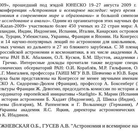
», прошедший под эгидой ЮНЕСКО 19–27 августа 2009 г. в
л конференции
«Астрономия и всемирное наследие: через время
ономия в современном мире и образовании»
и большой симпоз
исследование и анализ»
. Одним из организаторов этих научных ф
zan-2009» участвовало более 450 ученых из 22 стран мира: Ар
лландии, Индии, Индонезии, Испании, Италии, Канарских островов
, Турции, Узбекистана, Украины, Франции и Японии. На Конгресс
 и 14 научно-популярных лекций по астрономии для школьников, с
тных ученых из дальнего и 27 из ближнего зарубежья. С 38 пле
российской астрономии и космонавтики, в их числе академики А
енты РАН В.К. Абалакин, О.Л. Кусков, Б.М. Шустов, академики 
.М. Гречко. Интересные доклады прочитали также ведущие сп
омических обсерваторий РАН: О.И. Кораблёв, М.Р. Гильфанов, О.
М.Г. Мингалиев, профессора ГАИШ МГУ В.В. Шевченко и Ю.В. Барки
были представлены на Конгрессе не менее звучными именами
КО А. Сидоренко-Дюлом (Франция), профессор А. Боксенберг (
ультуры Франции Ж. Девогню, председатель комиссии по истории 
 координатор европейской инициативы «Starlight» К. Марин (Испан
истории астрономии Б. Хадаят (Индонезия), Д. Шикха (Индия), 
вы (Болгария), М. Раппенглюк и Г. Вольшмидт (Германия), А
 Украины академик Я.С. Яцкив, директоры астрономических 
 К. Ибадинов.
ВСКАЯ О.Б., ГУСЕВ А.В. "Астрономия и всемирное насл