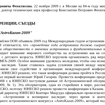
овича Феоктисова
. 22 ноября 2009 г. в Москве на 84-м году жи
 доктор технических наук профессор Константин Петрович Феоктис
ЕНЦИИ, СЪЕЗДЫ
AstroKazan-2009"
мблея ООН объявила 2009 год Международным годом астрономии 
Н отмечается, что
«проведение года астрономии должно сыграт
 общественности о значении астрономии и фундаментальных н
ащает внимание мирового сообщества на астрономию как на с
я с детского возраста. ЮНЕСКО поручили организовать ряд мер
 МГА-2009. Особое внимание уделялось молодежи, чтобы она позна
 наследия. Также ставилась задача усиления связей между наук
ожили свое содействие в организации международной конфере
 ЮНЕСКО решило, что такая конференция должна пройти в России
л первый космонавт Юрий Гагарин. Провести конференцию предп
2008 г. в ЮНЕСКО поступили данные об Астрономической обсерва
009, № 1). Эта обсерватория, одна из старейших в мире, рассма
СКО, поэтому ЮНЕСКО решило провести конференцию в Казани. 15
ый директор ЮНЕСКО Коитиро Мацуура официально провозгласи
ю «Астрономия и всемирное наследие: через время и конт
ого астрономического конгресса «AstroKazan-2009», который по