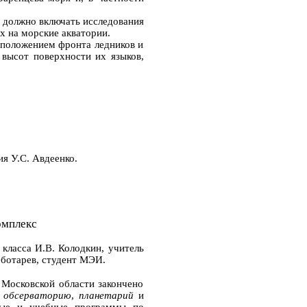
 должно включать исследования
 на морские акватории.
положением фронта ледников и
 высот поверхности их языков,
я У.С. Авдеенко.
омплекс
 класса И.В. Колодкин, учитель
еботарев, студент МЭИ.
Московской области закончено
я
обсерваторию
,
планетарий
и
ьные и учебные программы по