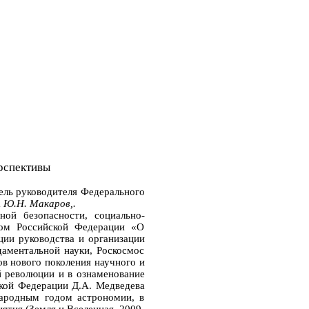
рспективы
тель руководителя Федерального
а
Ю.Н. Макаров,.
й безопасности, социально-
оном Российской Федерации «О
ции руководства и организации
даментальной науки, Роскосмос
в нового поколения научного и
й революции и в ознаменование
ской Федерации Д.А. Медведева
народным годом астрономии, в