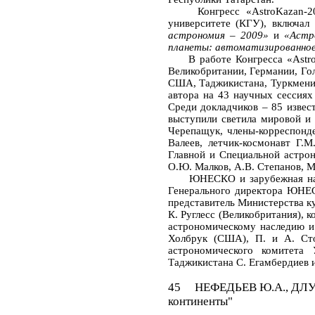
Конгресс «AstroKazan-2009
университете (КГУ), включа
астрономия – 2009»
и
«Астр
планеты: автоматизированное 
В работе Конгресса «AstroKa
Великобритании, Германии, Го
США, Таджикистана, Туркмении
автора на 43 научных сессиях
Среди докладчиков – 85 извес
выступили светила мировой и 
Черепащук, члены-корреспонд
Валеев, летчик-космонавт Г
Главной и Специальной астрон
О.Ю. Малков, А.В. Степанов, 
ЮНЕСКО и зарубежная наука 
Генерального директора ЮНЕС
представитель Министерства к
К. Руглесс (Великобритания),
астрономическому наследию и 
Холбрук (США), П. и А. Стое
астрономического комитета
Таджикистана С. Егамбердиев и
45 НЕФЕДЬЕВ Ю.А., ДЛУЖНЕ
континенты"