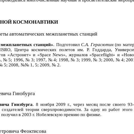
 проводились многочисленные научные и просветительские меропри
ЖНОЙ КОСМОНАВТИКИ
ы автоматических межпланетных станций
межпланетных станций»
. Подготовил
С.А. Герасютин
(по мате
ISRO, Центра космических полетов им. Р. Годдарда, Универс
тов «Астронет» и «Space News», журналов «Spaceflight» и «Новос
, № 5; 1996, № 3; 1997, № 4; 1998, № 3; 1999, № 3; 2000, № 4; 200
№ 5; 2008, №№ 1, 5; 2009, № 2.
вича Гинзбурга
ча Гинзбурга
. 8 ноября 2009 г., через месяц после своего 9
 создателей теории сверхпроводимости. За одну из работ этого
получил в 2003 г. Нобелевскую премию по физике.
тровича Феоктисова