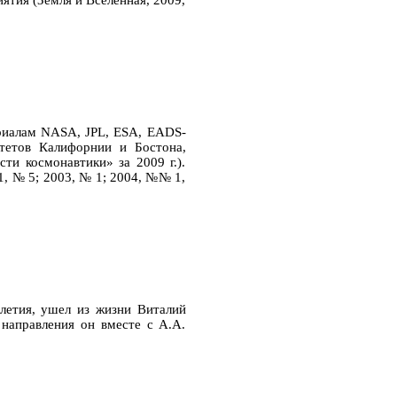
ятия (Земля и Вселенная, 2009,
риалам NASA, JPL, ESA, EADS-
итетов Калифорнии и Бостона,
ти космонавтики» за 2009 г.).
1, № 5; 2003, № 1; 2004, №№ 1,
3-летия, ушел из жизни Виталий
 направления он вместе с А.А.