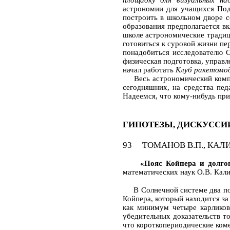
астрономии для учащихся Под
построить в школьном дворе с
образования предполагается в
школе астрономические традиц
готовиться к суровой жизни пе
понадобиться исследователю С
физическая подготовка, управл
начал работать
Клуб ракетомо
Весь астрономический комплек
сегодняшних, на средства пед
Надеемся, что кому-нибудь при
ГИПОТЕЗЫ, ДИСКУССИ
93 ТОМАНОВ В.П., КАЛИНИ
«Пояс Койпера и долгопе
математических наук О.В. Кали
В Солнечной системе два пояс
Койпера, который находится за
как минимум четыре карликов
убедительных доказательств т
что короткопериодические коме