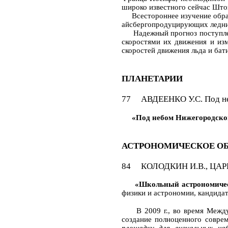
широко известного сейчас Што
Всестороннее изучение образо
айсбергопродуцирующих ледник
Надежный прогноз поступлени
скоростями их движения и изм
скоростей движения льда и ба
ПЛАНЕТАРИИ
77 АВДЕЕНКО У.С. Под не
«Под небом Нижегородског
АСТРОНОМИЧЕСКОЕ ОБ
84 КОЛОДКИН И.В., ЦАРЬК
«Школьный астрономичес
физики и астрономии, кандидат
В 2009 г., во время Междуна
создание полноценного совре
площадку для визуальных на