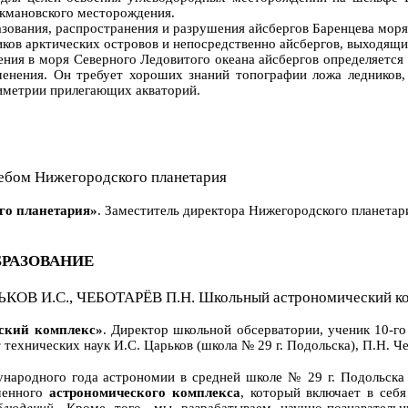
кмановского месторождения.
вания, распространения и разрушения айсбергов Баренцева моря
ов арктических островов и непосредственно айсбергов, выходящих
я в моря Северного Ледовитого океана айсбергов определяется 
енения. Он требует хороших знаний топографии ложа ледников,
тиметрии прилегающих акваторий.
бом Нижегородского планетария
о планетария»
. Заместитель директора Нижегородского планетари
РАЗОВАНИЕ
ОВ И.С., ЧЕБОТАРЁВ П.Н. Школьный астрономический к
кий комплекс»
. Директор школьной обсерватории, ученик 10-го
 технических наук И.С. Царьков (школа № 29 г. Подольска), П.Н. Ч
родного года астрономии в средней школе № 29 г. Подольска 
менного
астрономического комплекса
, который включает в себ
блюдений
. Кроме того, мы разрабатываем научно-познавател