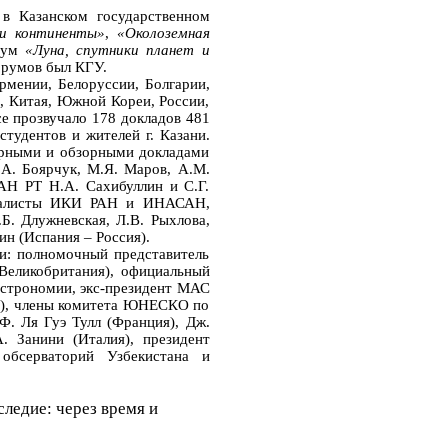
 Казанском государственном
 и континенты»
,
«Околоземная
иум
«Луна, спутники планет и
орумов был КГУ.
мении, Белоруссии, Болгарии,
, Китая, Южной Кореи, России,
е прозвучало 178 докладов 481
тудентов и жителей г. Казани.
нарными и обзорными докладами
.А. Боярчук, М.Я. Маров, А.М.
АН РТ Н.А. Сахибуллин и С.Г.
ециалисты ИКИ РАН и ИНАСАН,
Б. Длужневская, Л.В. Рыхлова,
н (Испания – Россия).
: полномочный представитель
Великобритания), официальный
астрономии, экс-президент МАС
ия), члены комитета ЮНЕСКО по
Ф. Ля Гуэ Тулл (Франция), Дж.
. Занини (Италия), президент
обсерваторий Узбекистана и
едие: через время и