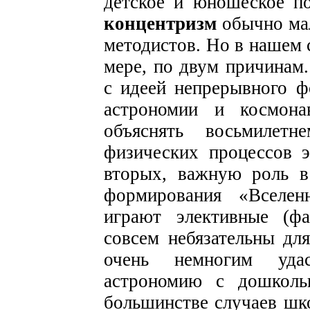
детское и юношеское по
концентризм
обычно мал
методистов. Но в нашем 
мере, по двум причинам.
с идеей непрерывного 
астрономии и космона
объяснять восьмилет
физических процессов 
вторых, важную роль в
формирования «Вселен
играют элективные (фа
совсем небязательны дл
очень немногим удас
астрономию с дошкольн
большинстве случаев шк