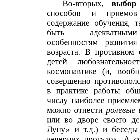
Во-вторых,
выбор
способов и приемов 
содержание обучения, 
быть адекватными 
особенностям развития
возраста. В противном
детей любознательнос
космонавтике (и, вооб
совершенно противополо
в практике работы общ
числу наиболее приемл
можно отнести
ролевые 
или во дворе своего д
Луну» и т.д.) и бесед
вечерних прогулок. А с