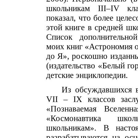
школьникам III–IV кл
показал, что более целе
этой книге в средней шко
Список дополнительной
моих книг «Астрономия о
до Я», роскошно изданн
(издательство «Белый гор
детские энциклопедии.
Из обсуждавшихся в
VII – IX классов засл
«Познаваемая Вселенна
«Космонавтика шко
школьникам». В насто
разрабатываются на осн