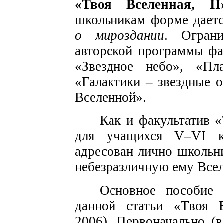
«Твоя Вселенная, II
школьникам форме дает
о мироздании
. Ограни
авторской программы фа
«Звездное небо», «Пл
«Галактики – звездные 
Вселенной».
Как и факультатив «
для учащихся V–VI кл
адресован лично школьни
небезразличную ему Все
Основное пособие 
данной статьи «Твоя В
2006). Первоначально (в