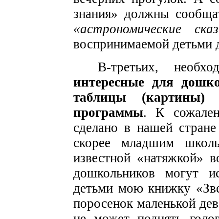
знания» должны сообщат
«астрономические сказ
воспринимаемой детьми 
В-третьих, необ
интересные для дошк
таблицы (картины)
программы
. К сожале
сделано в нашей стране
скорее младшим школь
известной «натяжкой» в
дошкольников могут ис
детьми мою книжку «Зв
поросенок маленькой дев
не может поднять голо