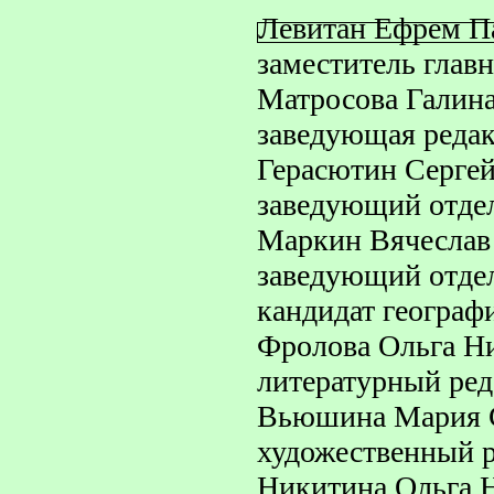
Левитан Ефрем П
заместитель главн
Матросова Галина
заведующая реда
Герасютин Сергей
заведующий отде
Маркин Вячеслав
заведующий отдел
кандидат географ
Фролова Ольга Ни
литературный ред
Вьюшина Мария С
художественный 
Никитина Ольга 